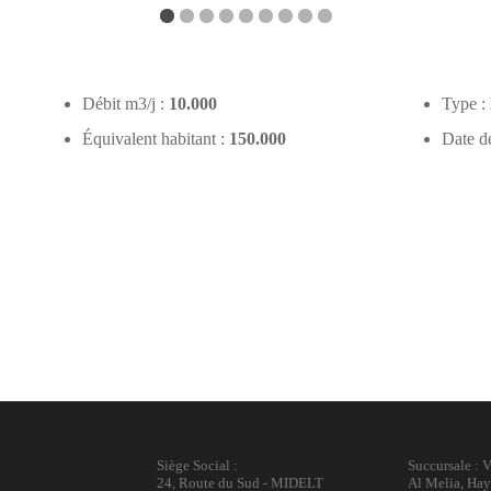
Débit m3/j :
10.000
Type :
Équivalent habitant :
150.000
Date de
Siège Social :
Succursale : V
24, Route du Sud - MIDELT
Al Melia, Ha