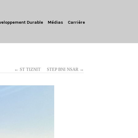
veloppement Durable
Médias
Carrière
← ST TIZNIT
STEP BNI NSAR →