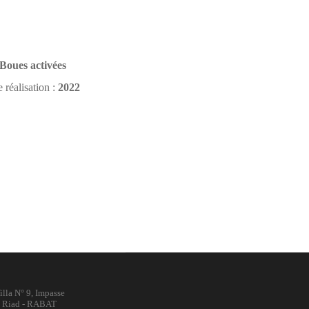
Boues activées
 réalisation :
2022
illa N° 9, Impasse
y Riad - RABAT